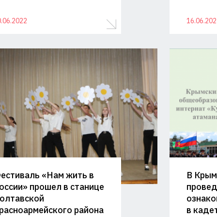
.06.2022
16.06.202
естиваль «Нам жить в
В Крым
оссии» прошел в станице
провед
олтавской
ознако
расноармейского района
в каде