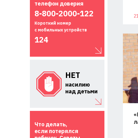
телефон доверия
8-800-2000-122
21
Короткий номер
с мобильных устройств
124
НЕТ
насилию
над детьми
«
л
Что делать,
если потерялся
ребенок. Советы