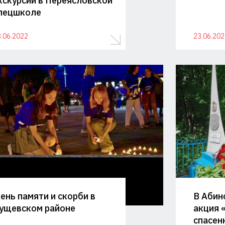
кскурсии в Переясловской
ая
пецшколе
.06.2022
23.06.202
ень памяти и скорби в
В Абин
ущевском районе
акция 
спасен