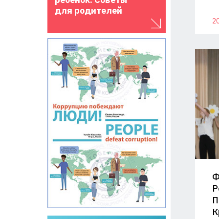
для родителей
20
Ф
Р
П
К