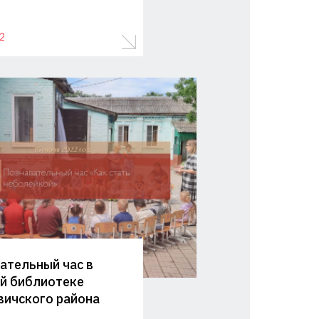
2
ательный час в
й библиотеке
вичского района