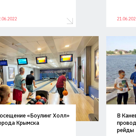
.06.2022
21.06.202
осещение «Боулинг Холл»
В Кане
орода Крымска
провод
рейды