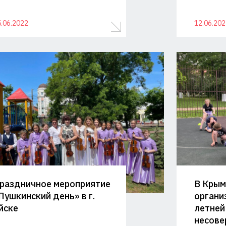
.06.2022
12.06.202
раздничное мероприятие
В Крым
Пушкинский день» в г.
органи
йске
летней
несове