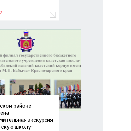
2
ском районе
ена
мительная экскурсия
тскую школу-