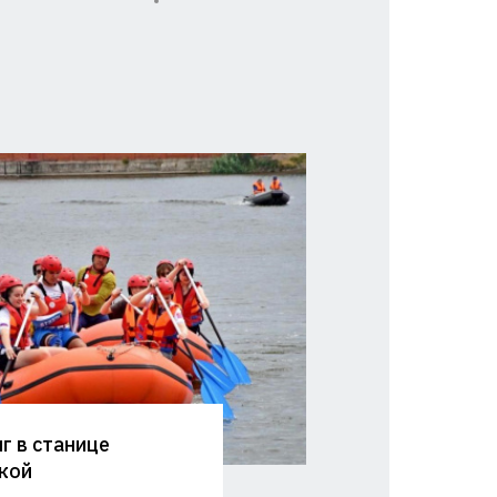
г в станице
кой