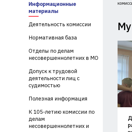
Информационные
комисс
Ко
материалы
по
Му
Деятельность комиссии
де
Нормативная база
не
Отделы по делам
и
несовершеннолетних в МО
за
Допуск к трудовой
их
деятельности лиц с
судимостью
пр
Полезная информация
пр
Ад
К 105-летию комиссии по
Д
делам
Кр
р
несовершеннолетних и