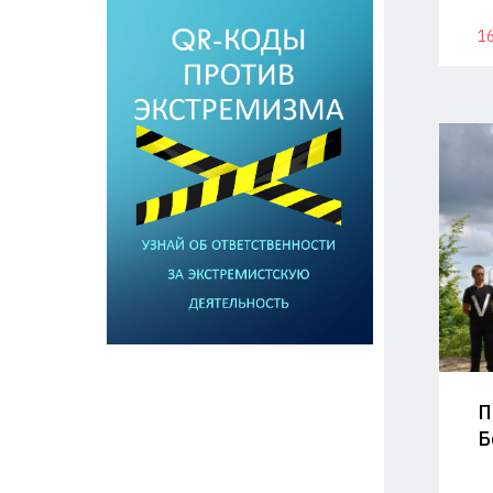
16
П
Б