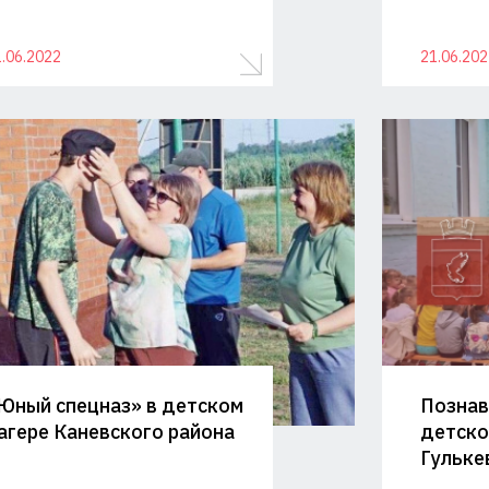
.06.2022
21.06.202
Юный спецназ» в детском
Познав
агере Каневского района
детско
Гульке