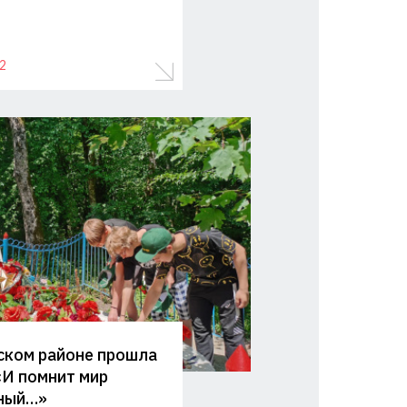
2
ском районе прошла
«И помнит мир
ный…»