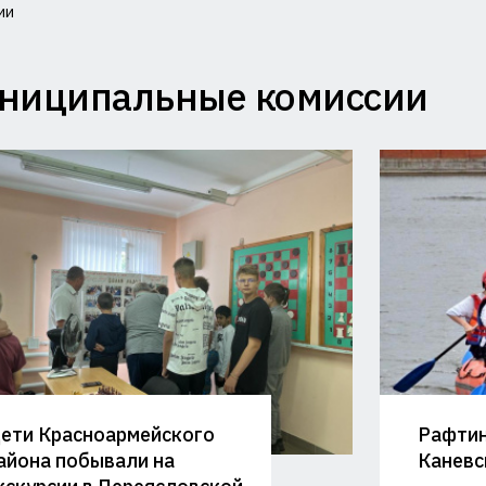
ии
миссия
ниципальные комиссии
лам
совершеннолетних
щите
ав
и
министрации
ети Красноармейского
Рафтин
аснодарского
айона побывали на
Каневс