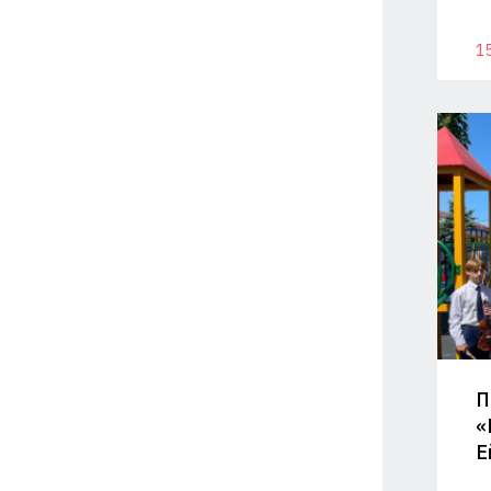
15
П
«
Е