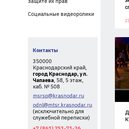
э
защите их прав
кр
с
Социальные видеоролики
23
Контакты
350000
Краснодарский край,
город Краснодар, ул.
Чапаева
, 58, 5 этаж,
каб. № 508
msrsp@krasnodar.ru
odnl@mtsr.krasnodar.ru
(исключительно для
Д
служебной переписки)
К
+7 (861) 251-71-26