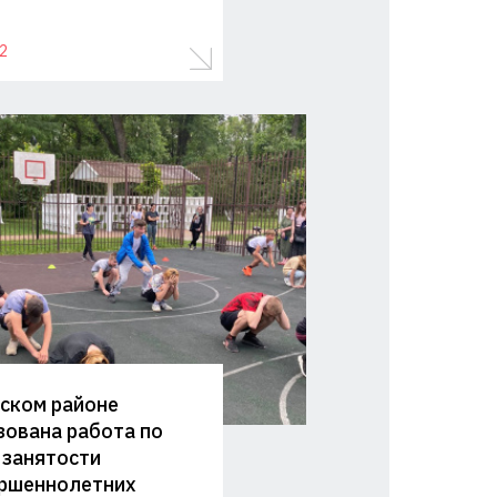
2
ском районе
зована работа по
 занятости
ршеннолетних