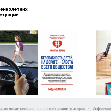
шеннолетних
истрации
ия по делам несовершеннолетних и защите их прав
Информац