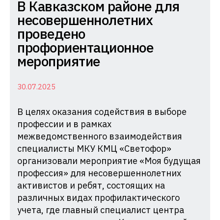
Комиссия
В Кавказском районе для
по
несовершеннолетних
делам
проведено
несовершеннолетних
профориентационное
и
мероприятие
защите
их
30.07.2025
прав
В целях оказания содействия в выборе
при
профессии и в рамках
Администрации
межведомственного взаимодействия
Краснодарского
специалисты МКУ КМЦ «Светофор»
края
организовали мероприятие «Моя будущая
профессия» для несовершеннолетних
активистов и ребят, состоящих на
различных видах профилактического
учета, где главный специалист центра