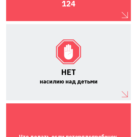
124
НЕТ
насилию над детьми
Что делать,
если потерялся
ребенок.