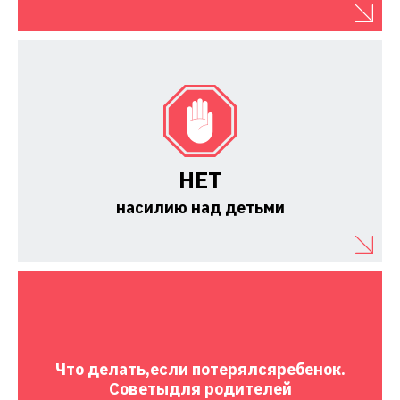
НЕТ
насилию над детьми
Что делать,
если потерялся
ребенок.
Советы
для родителей