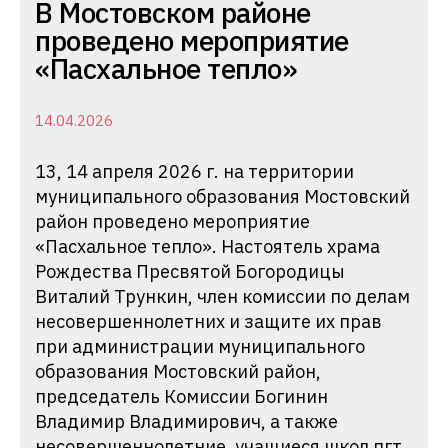
Комиссия
В Мостовском районе
по
проведено мероприятие
делам
«Пасхальное тепло»
несовершеннолетних
и
14.04.2026
защите
13, 14 апреля 2026 г. на территории
их
муниципального образования Мостовский
прав
район проведено мероприятие
при
«Пасхальное тепло». Настоятель храма
Администрации
Рождества Пресвятой Богородицы
Краснодарского
Виталий Трункин, член комиссии по делам
края
несовершеннолетних и защите их прав
при администрации муниципального
образования Мостовский район,
председатель Комиссии Богинин
Владимир Владимирович, а также
несовершеннолетние, учащиеся школ пгт