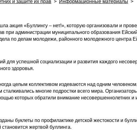
тних и защите их прав
>
Информационные материалы
>
ошла акция «Буллингу – нет!», которую организовали и пров
рав при администрации муниципального образования Ейски
дела по делам молодежи, районного молодежного центра Ей
вий для успешной социализации и развития каждого несове
ного здоровья.
иногда целым коллективом издеваются над одним человеком
м сталкивались многие подростки всего мира. Организаторы
щью которых обратили внимание несовершеннолетних и их
зданы буклеты по профилактике детской жестокости и булл
 становится жертвой буллинга.