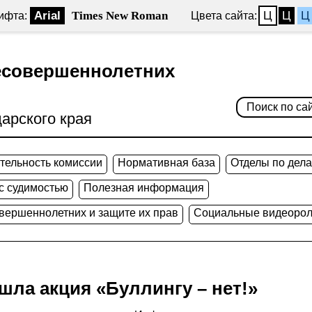
Arial
Times New Roman
Ц
Ц
Ц
ифта:
Цвета сайта:
есовершеннолетних
арского края
тельность комиссии
Нормативная база
Отделы по дел
 с судимостью
Полезная информация
овершеннолетних и защите их прав
Социальные видеорол
шла акция «Буллингу – нет!»