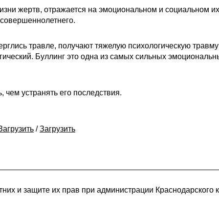
жизни жертв, отражается на эмоциональном и социальном и
есовершеннолетнего.
глись травле, получают тяжелую психологическую травму и
огический. Буллинг это одна из самых сильных эмоциональ
 чем устранять его последствия.
Загрузить
/
Загрузить
них и защите их прав при администрации Краснодарского 