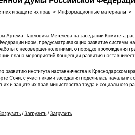
венной Думы Российской Федерац
тних и защите их прав
>
Информационные материалы
>
твом Артема Павловича Метелева на заседании Комитета р
 Федерации норм, предусматривающих развитие системы н
аботы с несовершеннолетними, о порядке прохождения гр
зации плана мероприятий Концепции развития наставничеств
 развитию института наставничества в Краснодарском кра
орте Сочи, с участниками заседания поделилась начальник 
их и защите их прав министерства труда и социального ра
Загрузить
/
Загрузить
/
Загрузить