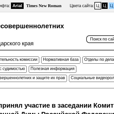
Arial
Times New Roman
Ц
Ц
Ц
ифта:
Цвета сайта:
есовершеннолетних
арского края
тельность комиссии
Нормативная база
Отделы по дел
 с судимостью
Полезная информация
овершеннолетних и защите их прав
Социальные видеорол
принял участие в заседании Коми