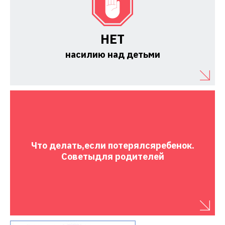
НЕТ
насилию над детьми
Что делать,
если потерялся
ребенок.
Советы
для родителей