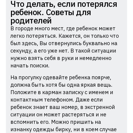
Комиссия
Что делать, если потерялся
по
ребенок. Советы для
делам
родителей
несовершеннолетних
В городе много мест, где ребенок может
и
легко потеряться. Кажется, он только что
защите
был здесь, Вы отвернулись буквально на
секунду, а его уже нет. В такой ситуации
их
нужно взять себя в руки и немедленно
прав
начать поиски.
при
Администрации
На прогулку одевайте ребенка поярче,
Краснодарского
должна быть хотя бы одна яркая вещь.
Положите в карман записку с именем и
края
контактным телефоном. Даже если
ребенок знает ваш номер, в экстренной
ситуации он может растеряться и не
вспомнить его. Можно пришить на
изнанку одежды бирку, ни в коем случае