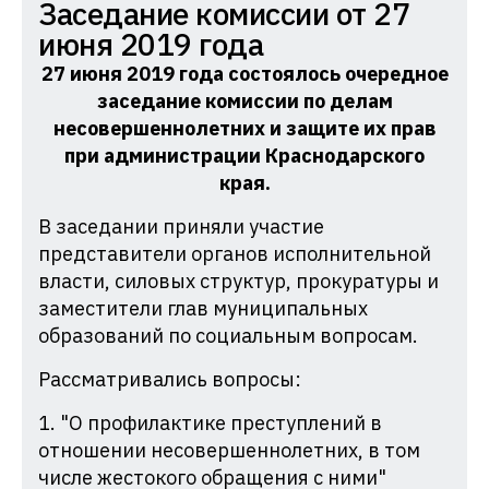
Комиссия
Заседание комиссии от 27
по
июня 2019 года
делам
27 июня 2019 года состоялось очередное
несовершеннолетних
заседание комиссии по делам
и
несовершеннолетних и защите их прав
при администрации
Краснодарского
защите
края.
их
прав
В заседании приняли участие
при
представители органов исполнительной
Администрации
власти, силовых структур, прокуратуры и
заместители глав муниципальных
Краснодарского
образований по социальным вопросам.
края
Рассматривались вопросы:
1. "О профилактике преступлений в
отношении несовершеннолетних, в том
числе жестокого обращения с ними"