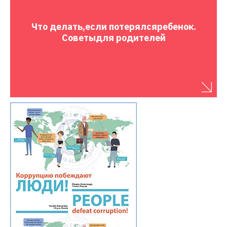
Что делать,
если потерялся
ребенок.
Советы
для родителей