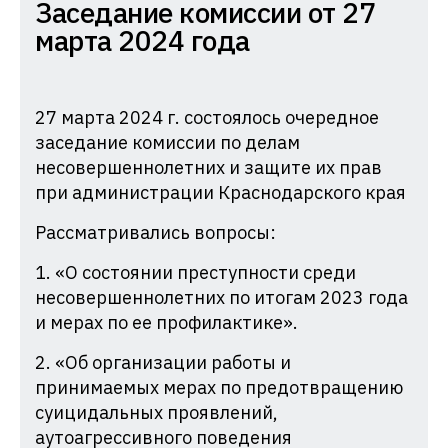
Комиссия
Заседание комиссии от 27
по
марта 2024 года
делам
несовершеннолетних
и
27 марта 2024 г. состоялось очередное
заседание комиссии по делам
защите
несовершеннолетних и защите их прав
их
при администрации Краснодарского края
прав
при
Рассматривались вопросы:
Администрации
1. «О состоянии преступности среди
Краснодарского
несовершеннолетних по итогам 2023 года
края
и мерах по ее профилактике».
2. «Об организации работы и
принимаемых мерах по предотвращению
суицидальных проявлений,
аутоагрессивного поведения