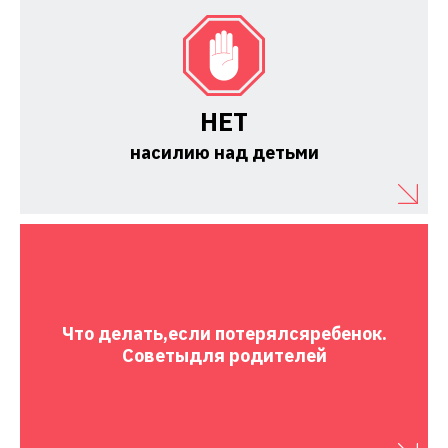
НЕТ
насилию над детьми
Что делать,
если потерялся
ребенок.
Советы
для родителей