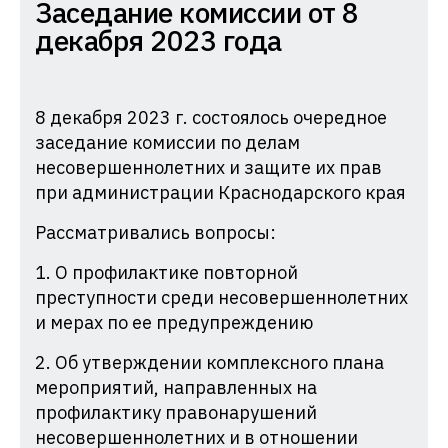
Комиссия
Заседание комиссии от 8
по
декабря 2023 года
делам
несовершеннолетних
и
8 декабря 2023 г. состоялось очередное
заседание комиссии по делам
защите
несовершеннолетних и защите их прав
их
при администрации Краснодарского края
прав
при
Рассматривались вопросы:
Администрации
1. О профилактике повторной
Краснодарского
преступности среди несовершеннолетних
края
и мерах по ее предупреждению
2. Об утверждении комплексного плана
мероприятий, направленных на
профилактику правонарушений
несовершеннолетних и в отношении