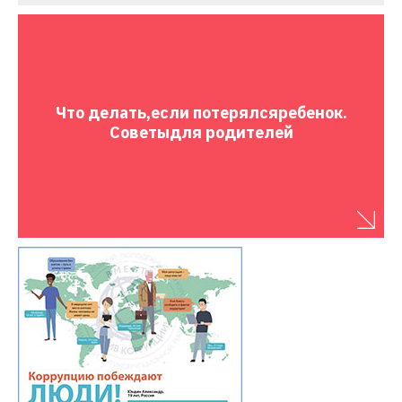
Что делать,
если потерялся
ребенок.
Советы
для родителей