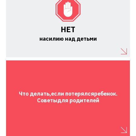
НЕТ
насилию над детьми
Что делать,
если потерялся
ребенок.
Советы
для родителей