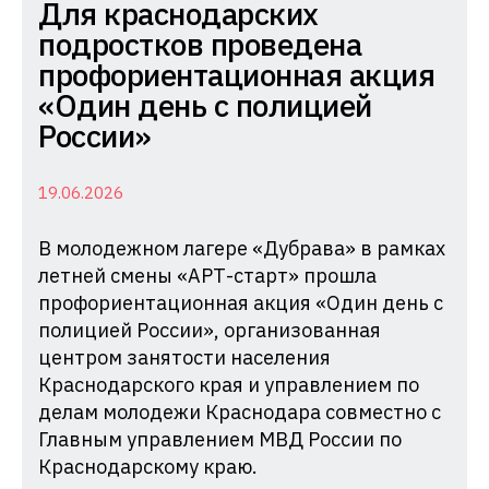
Комиссия
Для краснодарских
по
подростков проведена
делам
профориентационная акция
несовершеннолетних
«Один день с полицией
и
России»
защите
их
19.06.2026
прав
В молодежном лагере «Дубрава» в рамках
при
летней смены «АРТ-старт» прошла
Администрации
профориентационная акция «Один день с
Краснодарского
полицией России», организованная
края
центром занятости населения
Краснодарского края и управлением по
делам молодежи Краснодара совместно с
Главным управлением МВД России по
Краснодарскому краю.