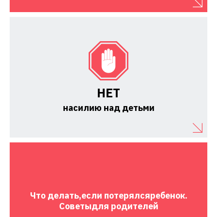
НЕТ
насилию над детьми
Что делать,
если потерялся
ребенок.
Советы
для родителей