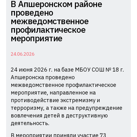
Комиссия
В Апшеронском районе
по
проведено
делам
межведомственное
несовершеннолетних
профилактическое
и
мероприятие
защите
их
24.06.2026
прав
24 июня 2026 г. на базе МБОУ СОШ № 18 г.
при
Апшеронска проведено
Администрации
межведомственное профилактическое
Краснодарского
мероприятие, направленное на
края
противодействие экстремизму и
терроризму, а также на предупреждение
вовлечения детей в деструктивную
деятельность.
В мероприятии приняли участие 73