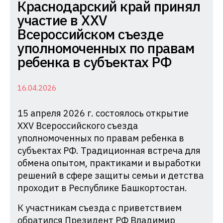
Комиссия
Краснодарский край принял
по
участие в XXV
делам
Всероссийском съезде
несовершеннолетних
уполномоченных по правам
и
ребенка в субъектах РФ
защите
их
16.04.2026
прав
15 апреля 2026 г. состоялось открытие
при
XXV Всероссийского съезда
Администрации
уполномоченных по правам ребенка в
Краснодарского
субъектах РФ. Традиционная встреча для
края
обмена опытом, практиками и выработки
решений в сфере защиты семьи и детства
проходит в Республике Башкортостан.
К участникам съезда с приветствием
обратился Президент РФ Владимир