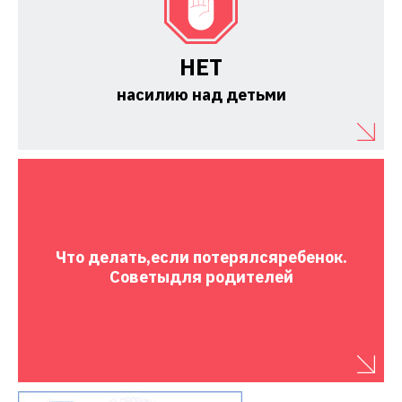
НЕТ
насилию над детьми
Что делать,
если потерялся
ребенок.
Советы
для родителей