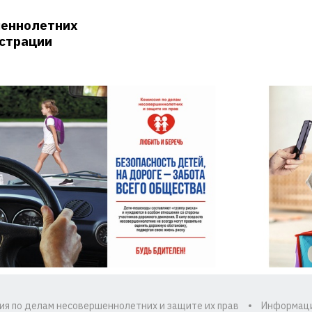
шеннолетних
истрации
ия по делам несовершеннолетних и защите их прав
Информац