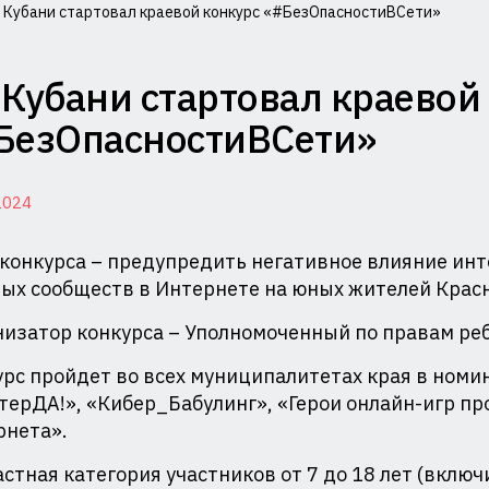
 Кубани стартовал краевой конкурс «#БезОпасностиВСети»
миссия
 Кубани стартовал краевой
лам
БезОпасностиВСети»
совершеннолетних
2024
щите
конкурса – предупредить негативное влияние ин
ых сообществ в Интернете на юных жителей Красн
ав
изатор конкурса – Уполномоченный по правам реб
и
рс пройдет во всех муниципалитетах края в номи
ерДА!», «Кибер_Бабулинг», «Герои онлайн-игр про
министрации
рнета».
аснодарского
стная категория участников от 7 до 18 лет (включ