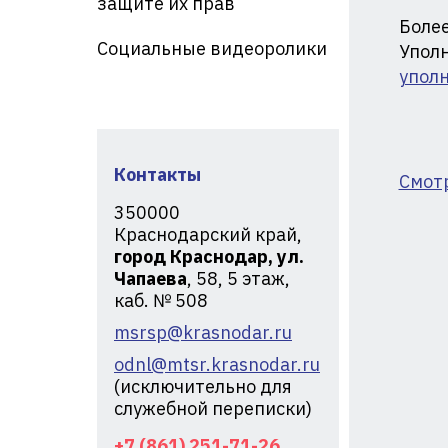
защите их прав
кр
Более
Социальные видеоролики
Уполн
упол
Контакты
Смот
350000
Краснодарский край,
город Краснодар, ул.
Чапаева
, 58, 5 этаж,
каб. № 508
msrsp@krasnodar.ru
odnl@mtsr.krasnodar.ru
(исключительно для
служебной переписки)
+7 (861) 251-71-26