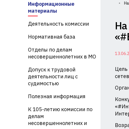
Информационные
На
Ко
материалы
по
На
Деятельность комиссии
де
«#
Нормативная база
не
Отделы по делам
13.06.
и
несовершеннолетних в МО
за
Цель 
Допуск к трудовой
их
сетев
деятельности лиц с
судимостью
пр
Орган
Полезная информация
пр
Конку
«#Инт
Ад
К 105-летию комиссии по
Инте
делам
Кр
несовершеннолетних и
Возра