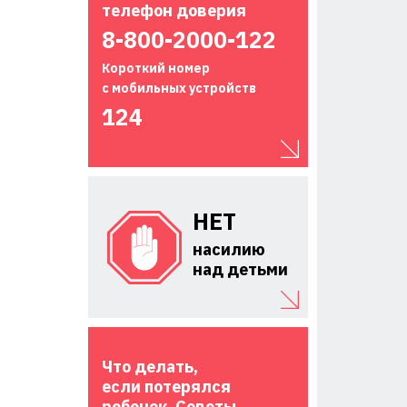
телефон доверия
8-800-2000-122
Короткий номер
с мобильных устройств
124
НЕТ
насилию
над детьми
Что делать,
если потерялся
ребенок. Советы