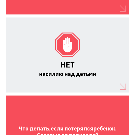
НЕТ
насилию над детьми
Что делать,
если потерялся
ребенок.