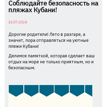
Комиссия
Соблюдайте безопасность на
по
пляжах Кубани!
делам
несовершеннолетних
26.07.2024
и
Дорогие родители! Лето в разгаре, а
защите
значит, пора отправляться на уютные
их
пляжи Кубани!
прав
при
Делимся памяткой, которая сделает ваш
Администрации
отдых на море не только приятным, но и
безопасным.
Краснодарского
края