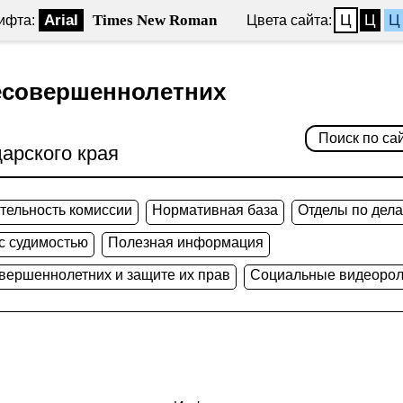
Arial
Times New Roman
Ц
Ц
Ц
ифта:
Цвета сайта:
есовершеннолетних
арского края
тельность комиссии
Нормативная база
Отделы по дел
 с судимостью
Полезная информация
овершеннолетних и защите их прав
Социальные видеорол