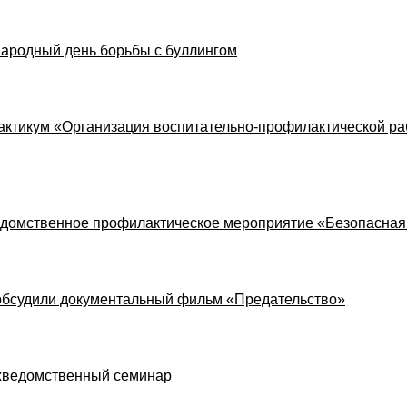
ародный день борьбы с буллингом
актикум «Организация воспитательно-профилактической ра
едомственное профилактическое мероприятие «Безопасная
обсудили документальный фильм «Предательство»
жведомственный семинар