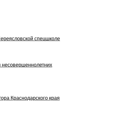
Переясловской спецшколе
ам несовершеннолетних
ора Краснодарского края