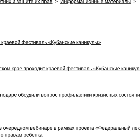
тних и защите их прав
>
Информационные материалы
>
 краевой фестиваль «Кубанские каникулы»
рском крае проходит краевой фестиваль «Кубанские канику
снодаре обсудили вопрос профилактики кризисных состояни
 в очередном вебинаре в рамках проекта «Федеральный ле
по правам ребенка