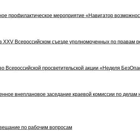
ное профилактическое мероприятие «Навигатор возможнос
 в XXV Всероссийском съезде уполномоченных по правам р
 во Всероссийской просветительской акции «Неделя БезОпа
иренное внеплановое заседание краевой комиссии по делам
овещание по рабочим вопросам