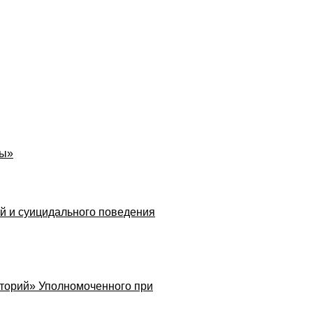
лы»
й и суицидального поведения
кторий» Уполномоченного при